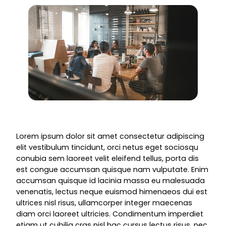
Lorem ipsum dolor sit amet consectetur adipiscing
elit vestibulum tincidunt, orci netus eget sociosqu
conubia sem laoreet velit eleifend tellus, porta dis
est congue accumsan quisque nam vulputate. Enim
accumsan quisque id lacinia massa eu malesuada
venenatis, lectus neque euismod himenaeos dui est
ultrices nisl risus, ullamcorper integer maecenas
diam orci laoreet ultricies. Condimentum imperdiet
etiam ut cubilia cras nisl hac cursus lectus risus, nec