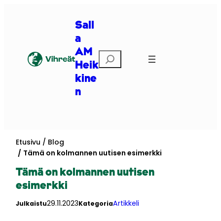
Siirry
sisältöön
Sall
a
AM
Etsi
Heik
kine
n
Etusivu
Blog
Tämä on kolmannen uutisen esimerkki
Tämä on kolmannen uutisen
esimerkki
29.11.2023
Artikkeli
Julkaistu
Kategoria