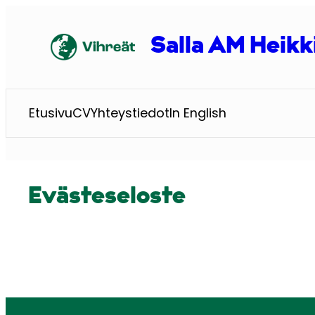
Siirry
sisältöön
Salla AM Heikk
Etusivu
CV
Yhteystiedot
In English
Evästeseloste