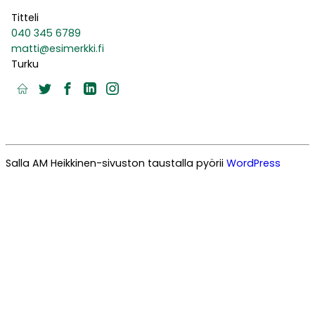
Titteli
040 345 6789
matti@esimerkki.fi
Turku
Kotisivu
Twitter
Facebook
LinkedIn
Instagram
Salla AM Heikkinen-sivuston taustalla pyörii
WordPress